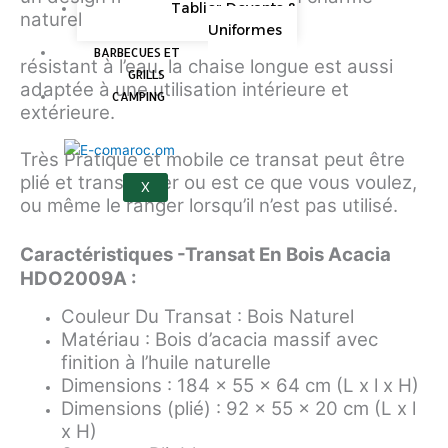
Tablier Devants &
naturel
Uniformes
BARBECUES ET
résistant à l’eau, la chaise longue est aussi
GRILLS
adaptée à une utilisation intérieure et
CAMPING
extérieure.
Très Pratique et mobile ce transat peut être
plié et transporter ou est ce que vous voulez,
X
ou même le ranger lorsqu’il n’est pas utilisé.
Caractéristiques -Transat En Bois Acacia
HDO2009A :
Couleur Du Transat : Bois Naturel
Matériau : Bois d’acacia massif avec
finition à l’huile naturelle
Dimensions : 184 x 55 x 64 cm (L x l x H)
Dimensions (plié) : 92 x 55 x 20 cm (L x l
x H)