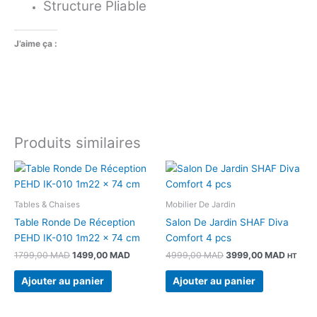
Structure Pliable
J’aime ça :
Produits similaires
Le
Le
Le
Le
prix
prix
prix
prix
initial
actuel
initial
actuel
était :
est :
était :
est :
Tables & Chaises
Mobilier De Jardin
1799,00 MAD.
1499,00 MAD.
4999,00 MAD.
3999,0
Table Ronde De Réception
Salon De Jardin SHAF Diva
PEHD IK-010 1m22 x 74 cm
Comfort 4 pcs
1799,00
MAD
1499,00
MAD
4999,00
MAD
3999,00
MAD
HT
Ajouter au panier
Ajouter au panier