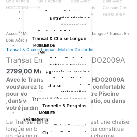
SOL
Piscines Tubulaires
Entretien Piscine &
Accessoires
Gonflable & Toboggan
Accueil
/
Mobilier De Jardin
/
Transat & Chaise Longue
/ Transat En
Transat & Chaise Longue
Bois Acacia HDO2009A
MOBILIER DE
Transat & Chaise Longue
,
Mobilier De Jardin
JARDIN
Transat En Bois Acacia HDO2009A
Salons De Jardin
Tables & Chaises
2799,00
MAD
HT
Parasols De Jardin &
Avec le Transat En Bois Acacia HDO2009A
Garden Shades
chaise suspendue &
vous aurez toujours un endroit confortable
Balancelles
pour vous détendre devant votre Piscine
Transat & Chaise Longue
,dans votre terrasse, Balcon, Patio, ou dans
Tonnelle & Pergolas
votre jardin.
MOBILIER
EVÉNEMENTIEL
Le Transat En Bois HDO2009A est une chaise
Table Banquet
longue en bois d’acacia massif qui constitue
Chaises De Banquet
un design moderne, solide et un charme