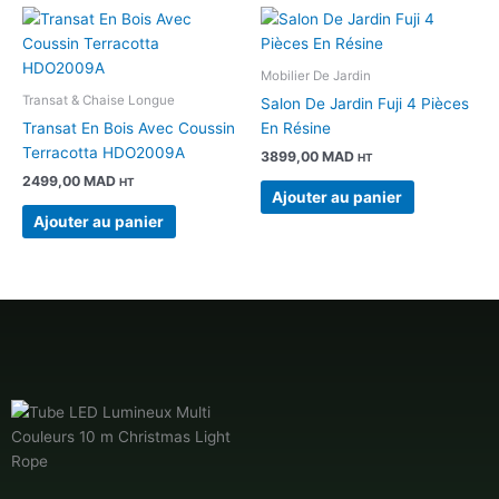
Mobilier De Jardin
Transat & Chaise Longue
Salon De Jardin Fuji 4 Pièces
Transat En Bois Avec Coussin
En Résine
Terracotta HDO2009A
3899,00
MAD
HT
2499,00
MAD
HT
Ajouter au panier
Ajouter au panier