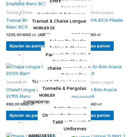
Entretien Piscine &
Accessoires
Transat & Chaise Longue
Transat & Chaise Longue
Gonflable & Toboggan
Transat BICA NILO Empilable
Transat RIVA BICA Pillable
Transat & Chaise Longue
Blanc BC1806BL
BC170BL
MOBILIER DE
JARDIN
1200,00
MAD
1100,00
MAD
HT
HT
Salons De Jardin
Ajouter au panier
Ajouter au panier
Tables & Chaises
Parasols De Jardin &
Garden Shades
chaise suspendue &
Balancelles
Transat & Chaise Longue
Transat & Chaise Longue
Transat & Chaise Longue
Tonnelle & Pergolas
Chaise Longue LARA SL-
Transat En Bois Acacia
MOBILIER
92105 Blanc
HDO2009A
EVÉNEMENTIEL
899,00
MAD
2799,00
MAD
HT
HT
Table Banquet
Chaises De Banquet
Ajouter au panier
Ajouter au panier
Tablier Devants &
Uniformes
BARBECUES ET