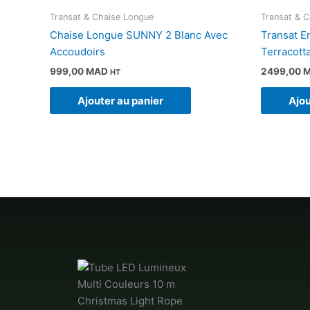
Transat & Chaise Longue
Transat & 
Chaise Longue SUNNY 2 Blanc Avec
Transat E
Accoudoirs
Terracot
999,00
MAD
2499,00
HT
Ajouter au panier
Ajou