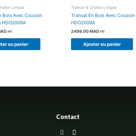
Chaise Longue
Transat & Chaise Longue
n Bois Avec Coussin
Transat En Bois Avec Coussin 
ta HDO2009A
HDO2009A
MAD
2499,00
MAD
HT
HT
ter au panier
Ajouter au panier
Contact