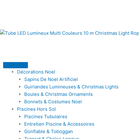
Trié
Aller
du
au
plus
récent
contenu
au
plus
ancien
Décorations Noel
Sapins De Noel Artificiel
Guirlandes Lumineuses & Christmas Lights
Boules & Christmas Ornaments
Bonnets & Costumes Noel
Piscines Hors Sol
Piscines Tubulaires
Entretien Piscine & Accessoires
Gonflable & Toboggan
Transat & Chaise Longue