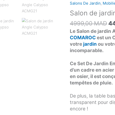
ini
Salon
Salons De Jardin
,
Mobili
éta
de
Salon de jard
49
jardin
Angle
4999,00
MAD
4
Calypso
Le Salon de jardi
ACMG21
COMAROC
est un 
votre
jardin
ou votr
incomparable.
Ce Set De Jardin En
d’un cadre en acier
en osier, il est con
tempêtes de pluie.
De plus, la table ba
transparent pour di
encore !