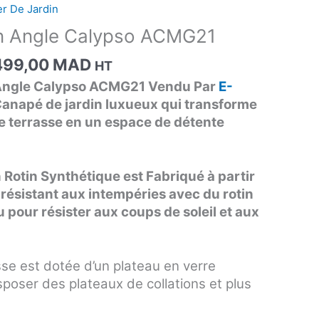
tial
actuel
er De Jardin
it :
est :
in Angle Calypso ACMG21
99,00 MAD.
4499,00 MAD.
499,00
MAD
HT
n Angle Calypso ACMG21 Vendu Par
E-
Canapé de jardin luxueux qui transforme
e terrasse en un espace de détente
 Rotin Synthétique est Fabriqué à partir
 résistant aux intempéries avec du rotin
çu pour résister aux coups de soleil et aux
sse est dotée d’un plateau en verre
sposer des plateaux de collations et plus