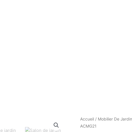
Le
quantité
Accueil
/
Mobilier De Jardi
pr
de
ACMG21