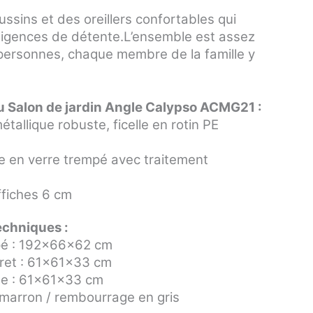
sins et des oreillers confortables qui
xigences de détente
.L’ensemble est assez
personnes, chaque membre de la famille y
u Salon de jardin Angle Calypso ACMG21 :
tallique robuste, ficelle en rotin PE
e en verre trempé avec traitement
ffiches 6 cm
echniques :
apé : 192x66x62 cm
uret : 61x61x33 cm
ble : 61x61x33 cm
n marron / rembourrage en gris