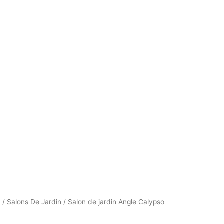
Le
n
/
Salons De Jardin
/ Salon de jardin Angle Calypso
ix
prix