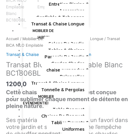
Entretien Piscine &
Accessoires
Gonflable & Toboggan
Transat & Chaise Longue
MOBILIER DE
JARDIN
Accueil
/
Mobilier De Jardin
/
Transat & Chaise Longue
/ Transat
Salons De Jardin
BICA NILO Empilable Blanc BC1806BL
Tables & Chaises
Transat & Chaise Longue
,
Mobilier De Jardin
Parasols De Jardin &
Transat BICA NILO Empilable Blanc
Garden Shades
chaise suspendue &
BC1806BL
Balancelles
1200,00
MAD
Transat & Chaise Longue
HT
Tonnelle & Pergolas
Cette chaise longue de jardin est conçue
MOBILIER
pour sublimer chaque moment de détente en
EVÉNEMENTIEL
pleine nature.
Table Banquet
Chaises De Banquet
Ses matériaux durables en font un favori dans
Tablier Devants &
votre jardin et sa couleur blanche l’empêche
Uniformes
de chauffer pendant les journées chaudes.