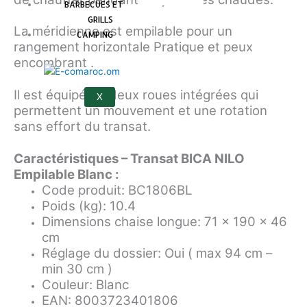
BARBECUES ET
GRILLS
La méridienne est empilable pour un
CAMPING
rangement horizontale Pratique et peux
encombrant .
Il est équipé de deux roues intégrées qui
X
permettent un mouvement et une rotation
sans effort du transat.
Caractéristiques – Transat BICA NILO
Empilable Blanc :
Code produit: BC1806BL
Poids (kg): 10.4
Dimensions chaise longue: 71 x 190 x 46
cm
Réglage du dossier: Oui ( max 94 cm –
min 30 cm )
Couleur: Blanc
EAN: 8003723401806