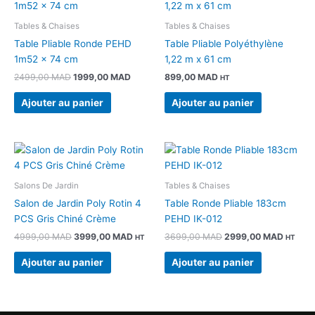
initial
actuel
était :
est :
Tables & Chaises
Tables & Chaises
2499,00 MAD.
1999,00 MAD.
Table Pliable Ronde PEHD
Table Pliable Polyéthylène
1m52 x 74 cm
1,22 m x 61 cm
2499,00
MAD
1999,00
MAD
899,00
MAD
HT
Ajouter au panier
Ajouter au panier
Le
Le
Le
Le
prix
prix
prix
prix
initial
actuel
initial
actuel
était :
est :
était :
est :
Salons De Jardin
Tables & Chaises
4999,00 MAD.
3999,00 MAD.
3699,00 MAD.
2999,0
Salon de Jardin Poly Rotin 4
Table Ronde Pliable 183cm
PCS Gris Chiné Crème
PEHD IK-012
4999,00
MAD
3999,00
MAD
3699,00
MAD
2999,00
MAD
HT
HT
Ajouter au panier
Ajouter au panier