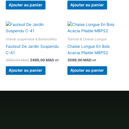
Ajouter au panier
Ajouter au panier
Le
Le
prix
prix
initial
actuel
était :
est :
chaise suspendue & Balancelles
Transat & Chaise Longue
3599,00 MAD.
2499,00 MAD.
Fauteuil De Jardin Suspendu
Chaise Longue En Bois
C-41
Acacia Pliable MBPS2
3599,00
MAD
2499,00
MAD
3599,00
MAD
HT
HT
Ajouter au panier
Ajouter au panier