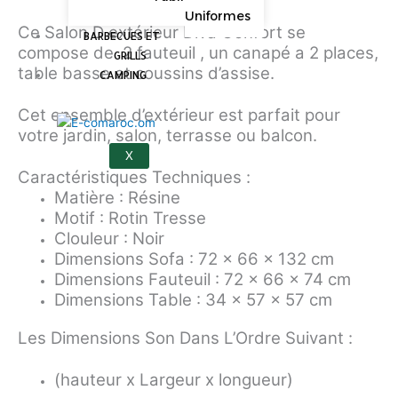
Uniformes
Ce Salon D extérieur Diva Confort se
BARBECUES ET
compose de 2 fauteuil , un canapé a 2 places,
GRILLS
table basse et coussins d’assise.
CAMPING
Cet ensemble d’extérieur est parfait pour
votre jardin, salon, terrasse ou balcon.
X
Caractéristiques Techniques :
Matière : Résine
Motif : Rotin Tresse
Clouleur : Noir
Dimensions Sofa :
72 x 66 x 132 cm
Dimensions Fauteuil :
72 x 66 x 74 cm
Dimensions Table :
34 x 57 x 57 cm
Les Dimensions Son Dans L’Ordre Suivant :
(hauteur x Largeur x longueur)