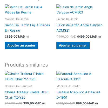
Le
Le
prix
prix
initial
actuel
était :
est :
Mobilier De Jardin
Salons De Jardin
4999,00 MAD.
4499,0
Salon De Jardin Fuji 4 Pièces
Salon de jardin Angle Calypso
En Résine
ACMG21
3899,00
MAD
4999,00
MAD
4499,00
MAD
HT
HT
Ajouter au panier
Ajouter au panier
Produits similaires
Le
Le
Le
Le
prix
prix
prix
prix
initial
actuel
initial
actuel
était :
est :
était :
est :
Chaises De Banquet
Mobilier De Jardin
549,00 MAD.
399,00 MAD.
1199,00 MAD.
899,00 M
Chaise Traiteur Pliable HDPE
Fauteuil Acapulco A Bascule
Chair YZ-Y25
D-1951
549,00
MAD
399,00
MAD
1199,00
MAD
899,00
MAD
HT
HT