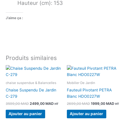
Hauteur (cm): 153
J’aime ça :
Produits similaires
Le
Le
Le
Le
prix
prix
prix
prix
initial
actuel
initial
actuel
était :
est :
était :
est :
chaise suspendue & Balancelles
Mobilier De Jardin
3599,00 MAD.
2499,00 MAD.
2699,00 MAD.
1999,0
Chaise Suspendu De Jardin
Fauteuil Pivotant PETRA
C-279
Blanc HDO0227W
3599,00
MAD
2499,00
MAD
2699,00
MAD
1999,00
MAD
HT
HT
Ajouter au panier
Ajouter au panier