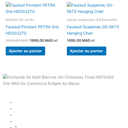
Le
Le
prix
prix
initial
actuel
était :
est :
Mobilier De Jardin
chaise suspendue & Balancelles
2699,00 MAD.
1999,00 MAD.
Fauteuil Pivotant PETRA Gris
Fauteuil Suspendu GS-5673
HDO0227G
Hanging Chair
2699,00
MAD
1999,00
MAD
1499,00
MAD
HT
HT
Ajouter au panier
Ajouter au panier
Site Web De Commerce Enligne Au Maroc