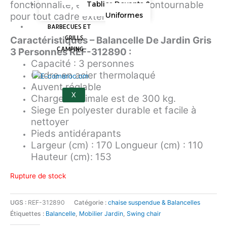
fonctionnalité, en faisant un incontournable
Tablier Devants &
Uniformes
pour tout cadre extérieur.
BARBECUES ET
GRILLS
Caractéristiques – Balancelle De Jardin Gris
CAMPING
3 Personnes REF-312890 :
Capacité : 3 personnes
Cadre en acier thermolaqué
Auvent réglable
X
Charge maximale est de 300 kg.
Siege En polyester durable et facile à
nettoyer
Pieds antidérapants
Largeur (cm) : 170 Longueur (cm) : 110
Hauteur (cm): 153
Rupture de stock
UGS :
REF-312890
Catégorie :
chaise suspendue & Balancelles
Étiquettes :
Balancelle
,
Mobilier Jardin
,
Swing chair