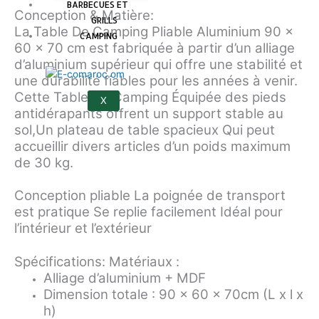
BARBECUES ET
Conception & Matière:
GRILLS
La Table De Camping Pliable Aluminium 90 x
CAMPING
60 x 70 cm est fabriquée à partir d’un alliage
d’aluminium supérieur qui offre une stabilité et
une durabilité fiables pour les années à venir.
Cette Table De Camping Équipée des pieds
X
antidérapants offrent un support stable au
sol,Un plateau de table spacieux Qui peut
accueillir divers articles d’un poids maximum
de 30 kg.
Conception pliable La poignée de transport
est pratique Se replie facilement Idéal pour
l’intérieur et l’extérieur
Spécifications: Matériaux :
Alliage d’aluminium + MDF
Dimension totale : 90 x 60 x 70cm (L x l x
h)