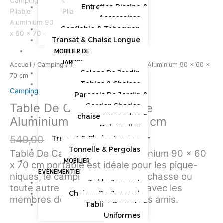
Entretien Piscine &
60
Accessoires
x
Gonflable & Toboggan
70
Transat & Chaise Longue
cm
MOBILIER DE
JARDIN
Accueil
/
Camping
/ Table De Camping Pliable Aluminium 90 x 60 x
Salons De Jardin
70 cm
Tables & Chaises
Camping
Parasols De Jardin &
Table De Camping Pliable
Garden Shades
chaise suspendue &
Aluminium 90 x 60 x 70 cm
Balancelles
549,00
MAD
499,00
MAD
Transat & Chaise Longue
HT
Tonnelle & Pergolas
Table De Camping Pliable Aluminium 90 x 60
MOBILIER
x 70 cm portable est idéale pour les pique-
EVÉNEMENTIEL
niques, le camping, la pêche, la chasse ou
Table Banquet
toute autre activité de plein air avec les
Chaises De Banquet
membres de votre famille ou vos amis.
Tablier Devants &
Uniformes