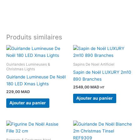
Produits similaires
Guirlandes Lumineuses &
Sapins De Noel Artificiel
Christmas Lights
Sapin de Noël LUXURY 2m10
Guirlande Lumineuse De Noël
890 Branches
180 LED Xmas Lights
2549,00
MAD
HT
229,00
MAD
Ajouter au panier
Ajouter au panier
Le
Le
prix
prix
initial
actuel
était :
est :