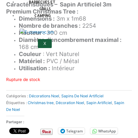
BARBECUES ET
Caractéristiques – Sapin Artificiel 3m
GRILLS
Premium Christmas Tree :
CAMPING
Dimensions :
3m x 1m68
Nombre de branches :
2254
Hauteur :
300 cm
Diamètre d’encombrement maximal :
X
168 cm
Couleur
: Vert Naturel
Matériel :
PVC / Métal
Utilisation :
Intérieur
Rupture de stock
Catégories :
Décorations Noel
,
Sapins De Noel Artificiel
Étiquettes :
Christmas tree
,
Décoration Noel
,
Sapin Artificiel
,
Sapin
De Noel
Partager :
Telegram
WhatsApp