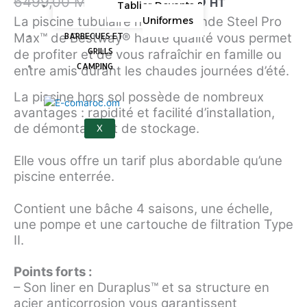
6499,00
MAD
5999,00
MAD
HT
Tablier Devants &
La piscine tubulaire hors-sol ronde Steel Pro
Uniformes
Max™ de Bestway® haute qualité vous permet
BARBECUES ET
GRILLS
de profiter et de vous rafraîchir en famille ou
CAMPING
entre amis durant les chaudes journées d’été.
La piscine hors sol possède de nombreux
avantages : rapidité et facilité d’installation,
de démontage et de stockage.
X
Elle vous offre un tarif plus abordable qu’une
piscine enterrée.
Contient une bâche 4 saisons, une échelle,
une pompe et une cartouche de filtration Type
II.
Points forts :
– Son liner en Duraplus™ et sa structure en
acier anticorrosion vous garantissent