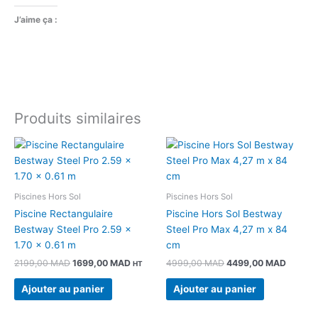
J’aime ça :
Produits similaires
Le
Le
Le
Le
prix
prix
prix
prix
initial
actuel
initial
actuel
était :
est :
était :
est :
2199,00 MAD.
1699,00 MAD.
4999,00 MAD.
4499,0
Piscines Hors Sol
Piscines Hors Sol
Piscine Rectangulaire
Piscine Hors Sol Bestway
Bestway Steel Pro 2.59 x
Steel Pro Max 4,27 m x 84
1.70 x 0.61 m
cm
2199,00
MAD
1699,00
MAD
4999,00
MAD
4499,00
MAD
HT
Ajouter au panier
Ajouter au panier