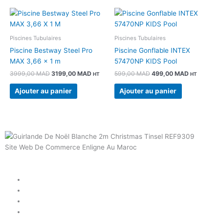
Le
Le
Le
Le
prix
prix
prix
prix
initial
actuel
initial
actuel
était :
est :
était :
est :
Piscines Tubulaires
Piscines Tubulaires
3999,00 MAD.
3199,00 MAD.
599,00 MAD.
499,00 M
Piscine Bestway Steel Pro
Piscine Gonflable INTEX
MAX 3,66 x 1 m
57470NP KIDS Pool
3999,00
MAD
3199,00
MAD
599,00
MAD
499,00
MAD
HT
HT
Ajouter au panier
Ajouter au panier
Site Web De Commerce Enligne Au Maroc