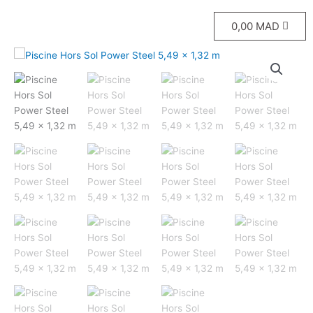
0,00
MAD
Le
Le
prix
prix
initial
actuel
était :
est :
9999,00 MAD.
8999,00 MAD.