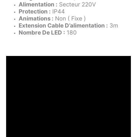
Alimentation :
Secteur 220V
Protection :
IP44
Animations
:
Non ( Fixe )
Extension Cable D’alimentation :
3m
Nombre De LED :
180