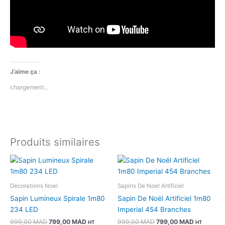
J’aime ça :
chargement…
Produits similaires
Le
Le
Le
Le
prix
prix
prix
prix
initial
actuel
initial
actuel
était :
est :
était :
est :
Décorations Noel
Sapins De Noel Artificiel
999,00 MAD.
799,00 MAD.
999,00 MAD.
799,00 M
Sapin Lumineux Spirale 1m80
Sapin De Noël Artificiel 1m80
234 LED
Imperial 454 Branches
999,00
MAD
799,00
MAD
999,00
MAD
799,00
MAD
HT
HT