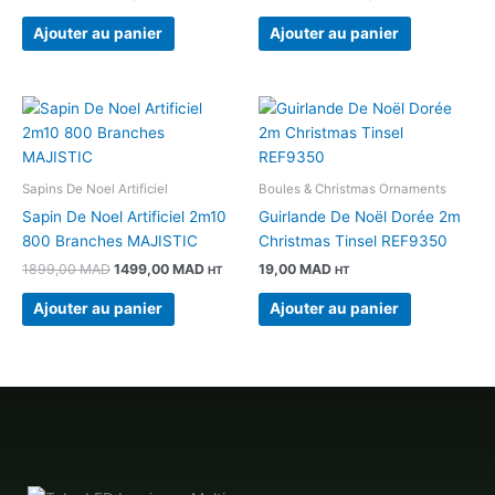
Ajouter au panier
Ajouter au panier
Le
Le
prix
prix
initial
actuel
était :
est :
1899,00 MAD.
1499,00 MAD.
Sapins De Noel Artificiel
Boules & Christmas Ornaments
Sapin De Noel Artificiel 2m10
Guirlande De Noël Dorée 2m
800 Branches MAJISTIC
Christmas Tinsel REF9350
1899,00
MAD
1499,00
MAD
19,00
MAD
HT
HT
Ajouter au panier
Ajouter au panier