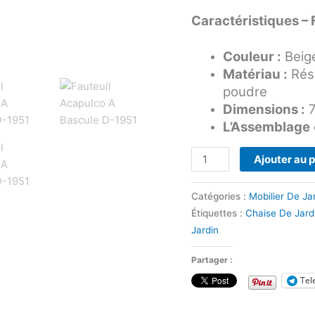
Caractéristiques – 
Couleur :
Beig
Matériau :
Rési
poudre
Dimensions :
7
L’Assemblage
Ajouter au 
Catégories :
Mobilier De Ja
Étiquettes :
Chaise De Jard
Jardin
Partager :
Tel