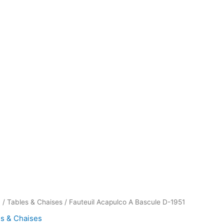
Le
n
/
Tables & Chaises
/ Fauteuil Acapulco A Bascule D-1951
x
prix
es & Chaises