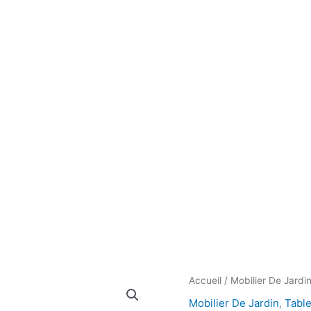
Le
quantité
Accueil
/
Mobilier De Jardi
pri
de
Mobilier De Jardin
,
Tabl