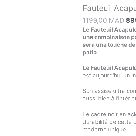
init
Fauteuil
Fauteuil Acap
éta
Acapulco
11
A
1199,00
MAD
89
Bascule
Le Fauteuil Acapulc
D-
une combinaison par
1951
sera une touche de p
patio
Le Fauteuil Acapul
est aujourd’hui un 
Son assise ultra co
aussi bien à l’intérie
Le cadre noir en aci
durabilité de cette 
moderne unique.