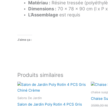
Matériau :
Résine tressée (polyéthylè
Dimensions :
70 x 78 x 90 cm (l x P x
L’Assemblage
est requis
J’aime ça :
Produits similaires
Le
Le
prix
prix
initial
actuel
chaise susp
était :
est :
Salons De Jardin
Chaise S
4999,00 MAD.
3999,00 MAD.
Salon de Jardin Poly Rotin 4 PCS Gris
3599,00
M