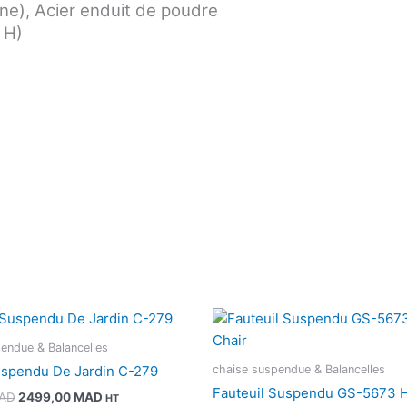
ne), Acier enduit de poudre
 H)
Le
Le
prix
prix
initial
actuel
endue & Balancelles
était :
est :
chaise suspendue & Balancelles
uspendu De Jardin C-279
3599,00 MAD.
2499,00 MAD.
Fauteuil Suspendu GS-5673 
AD
2499,00
MAD
HT