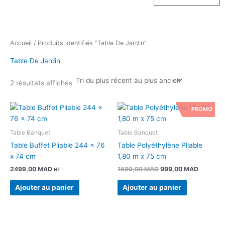
Accueil
/ Produits identifiés “Table De Jardin”
Table De Jardin
2 résultats affichés
Le
Le
PROMO
prix
prix
initial
actuel
était :
est :
Table Banquet
Table Banquet
1599,00 MAD.
999,00 
Table Buffet Pliable 244 x 76
Table Polyéthylène Pliable
x 74 cm
1,80 m x 75 cm
2499,00
MAD
1599,00
MAD
999,00
MAD
HT
Ajouter au panier
Ajouter au panier