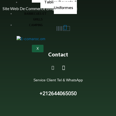
Tablier Devants &
Uniformes
Site Web De Commerce Enligne Au Maroc
BARBECUES ET
GRILLS
CAMPING
X
Contact
Service Client Tel & WhatsApp
+212644065050