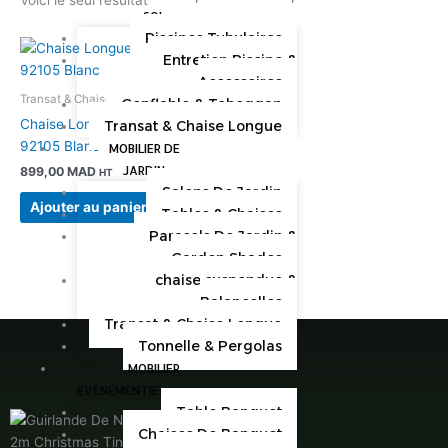
SOL
Piscines Tubulaires
Entretien Piscine &
Accessoires
Transat & Chaise Longue
Gonflable & Toboggan
Chaise Longue LARA SL-
Transat & Chaise Longue
92105 Blanc
MOBILIER DE
JARDIN
899,00
MAD
HT
Salons De Jardin
Ajouter au panier
Tables & Chaises
Parasols De Jardin &
Garden Shades
chaise suspendue &
Balancelles
Transat & Chaise Longue
Tonnelle & Pergolas
MOBILIER
EVÉNEMENTIEL
Table Banquet
Chaises De Banquet