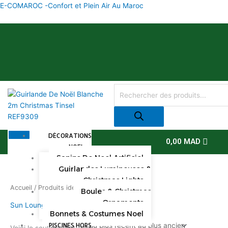
Aller
E-COMAROC -Confort et Plein Air Au Maroc
au
contenu
Recherche
de
produits
DÉCORATIONS
0,00
MAD
NOEL
Sapins De Noel Artificiel
Guirlandes Lumineuses &
Christmas Lights
Accueil
/ Produits identifiés “Sun Lounger”
Boules & Christmas
Ornaments
Sun Lounger
Bonnets & Costumes Noel
PISCINES HORS
Voici le seul résultat