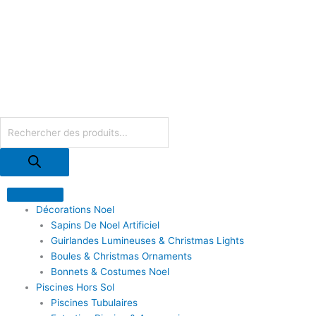
Trié
Aller
du
plus
au
récent
contenu
au
plus
ancien
Recherche
de
produits
Décorations Noel
Sapins De Noel Artificiel
Guirlandes Lumineuses & Christmas Lights
Boules & Christmas Ornaments
Bonnets & Costumes Noel
Piscines Hors Sol
Piscines Tubulaires