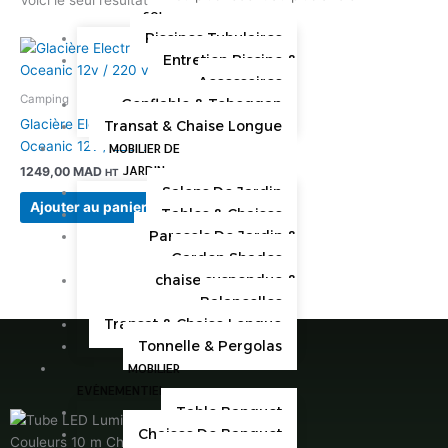
SOL
Piscines Tubulaires
Entretien Piscine &
Accessoires
Camping
Gonflable & Toboggan
Glacière Electrique 26 L
Transat & Chaise Longue
Oceanic 12v / 220 v
MOBILIER DE
JARDIN
1249,00
MAD
HT
Salons De Jardin
Ajouter au panier
Tables & Chaises
Parasols De Jardin &
Garden Shades
chaise suspendue &
Balancelles
Transat & Chaise Longue
Tonnelle & Pergolas
MOBILIER
EVÉNEMENTIEL
Table Banquet
Chaises De Banquet