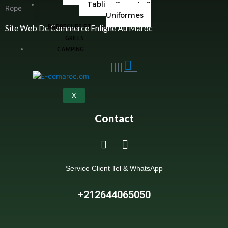
Tablier Devants &
Uniformes
Site Web De Commerce Enligne Au Maroc
BARBECUES ET
GRILLS
CAMPING
X
Contact
Service Client Tel & WhatsApp
+212644065050