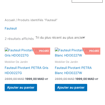
Accueil
/ Produits identifiés “Fauteuil”
Fauteuil
2 résultats affichés
Le
Le
Le
Le
PROMO
PROMO
prix
prix
prix
prix
initial
actuel
initial
actuel
était :
est :
était :
est :
Mobilier De Jardin
Mobilier De Jardin
2699,00 MAD.
1999,00 MAD.
2699,00 MAD.
1999,0
Fauteuil Pivotant PETRA Gris
Fauteuil Pivotant PETRA
HDO0227G
Blanc HDO0227W
2699,00
MAD
1999,00
MAD
2699,00
MAD
1999,00
MAD
HT
HT
Ajouter au panier
Ajouter au panier