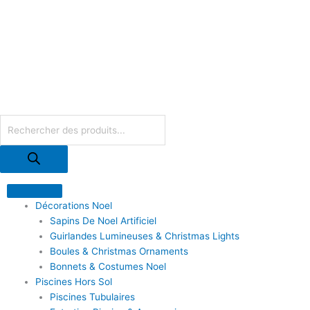
Trié
Aller
du
plus
au
récent
contenu
au
plus
ancien
Recherche
de
produits
Décorations Noel
Sapins De Noel Artificiel
Guirlandes Lumineuses & Christmas Lights
Boules & Christmas Ornaments
Bonnets & Costumes Noel
Piscines Hors Sol
Piscines Tubulaires