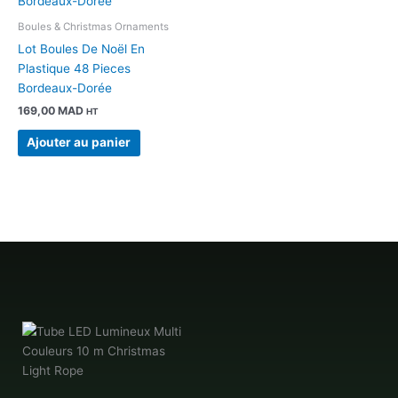
Boules & Christmas Ornaments
Lot Boules De Noël En
Plastique 48 Pieces
Bordeaux-Dorée
169,00
MAD
HT
Ajouter au panier