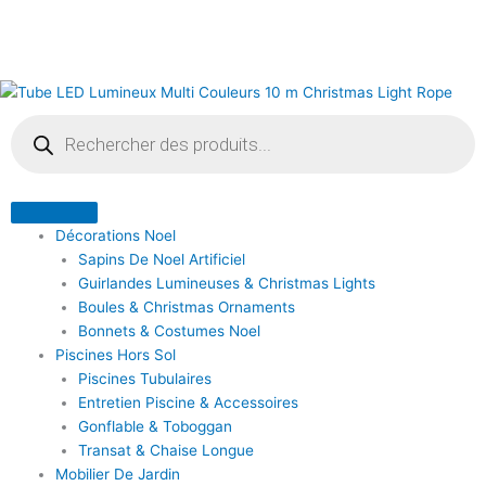
Trié
Aller
du
plus
au
récent
contenu
au
plus
ancien
Recherche
de
produits
Décorations Noel
Sapins De Noel Artificiel
Guirlandes Lumineuses & Christmas Lights
Boules & Christmas Ornaments
Bonnets & Costumes Noel
Piscines Hors Sol
Piscines Tubulaires
Entretien Piscine & Accessoires
Gonflable & Toboggan
Transat & Chaise Longue
Mobilier De Jardin