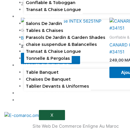
Gonflable & Toboggan
2 résultats affichés
Transat & Chaise Longue
MOBILIER DE JARDIN
Salons De Jardin
Tables & Chaises
Gonflable & Toboggan
Parasols De Jardin & Garden Shades
Gonflable 
Bouée Flamant Rose INTEX 56251NP
chaise suspendue & Balancelles
CANARD 
279,00
MAD
HT
Transat & Chaise Longue
#34151
Tonnelle & Pergolas
Ajouter au panier
249,00
M
MOBILIER EVÉNEMENTIEL
Table Banquet
Ajou
Chaises De Banquet
Tablier Devants & Uniformes
BARBECUES ET GRILLS
CAMPING
X
Site Web De Commerce Enligne Au Maroc