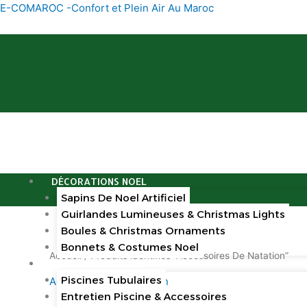
Trié
Aller
E-COMAROC -Confort et Plein Air Au Maroc
du
au
plus
récent
contenu
au
plus
ancien
DÉCORATIONS NOEL
Sapins De Noel Artificiel
Guirlandes Lumineuses & Christmas Lights
Boules & Christmas Ornaments
Bonnets & Costumes Noel
Accueil
/ Produits identifiés “Accessoires De Natation”
PISCINES HORS SOL
Piscines Tubulaires
Accessoires De Natation
Entretien Piscine & Accessoires